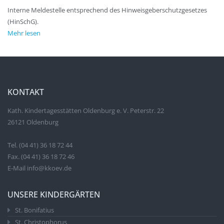
Interne Meldestelle entsprechend des Hinweisgeberschutzgesetzes
(HinSchG).
Mehr lesen
KONTAKT
Kath. Kindertagesstätten Oldenburg e. V. Peterstr. 22
26121 Oldenburg
Tel. (04 41) 36 18 72 44
Fax. (04 41) 36 18 72 46
E-Mail info@kkoev.de
UNSERE KINDERGÄRTEN
St. Bonifatius
St. Christophorus